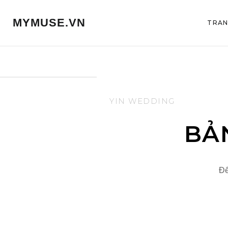
MYMUSE.VN
TRAN
YIN WEDDING
BẢ
Để