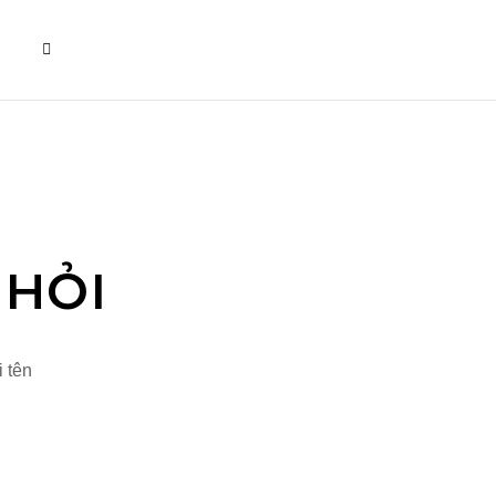
G
 HỎI
i tên