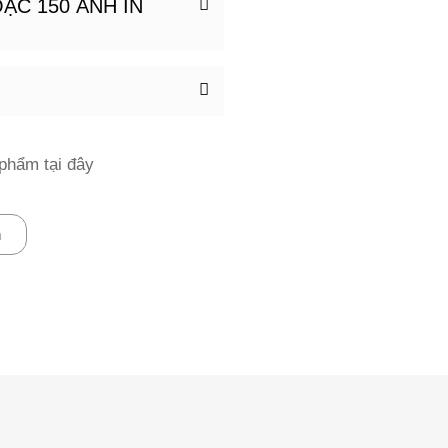
ẶC 150 ẢNH IN
phẩm tại đây
m