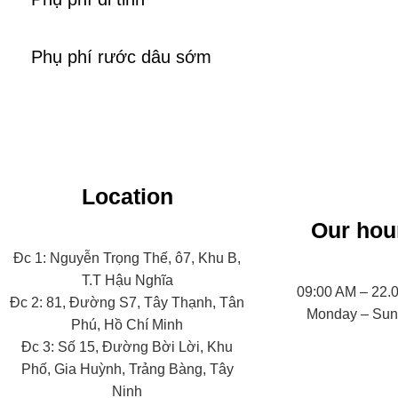
Phụ phí rước dâu sớm
Location
Our hou
Đc 1: Nguyễn Trọng Thế, ô7, Khu B,
T.T Hậu Nghĩa
09:00 AM – 22.
Đc 2: 81, Đường S7, Tây Thạnh, Tân
Monday – Su
Phú, Hồ Chí Minh
Đc 3: Số 15, Đường Bời Lời, Khu
Phố, Gia Huỳnh, Trảng Bàng, Tây
Ninh